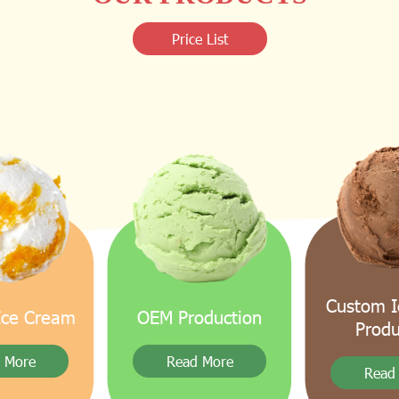
Price List
Custom I
Ice Cream
OEM Production
Produ
 More
Read More
Read