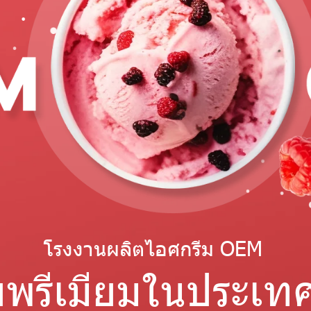
โรงงานผลิตไอศกรีม OEM
บพรีเมียมในประเ