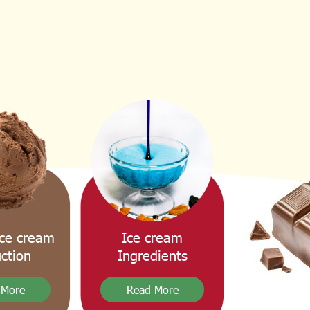
Ice cream
ce cream
Ingredients
ction
Read More
 More